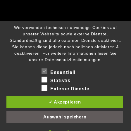
Wir verwenden technisch notwendige Cookies auf
unserer Webseite sowie externe Dienste.
Standardmäßig sind alle externen Dienste deaktiviert.
Sie können diese jedoch nach belieben aktivieren &
deaktivieren. Für weitere Informationen lesen Sie
unsere Datenschutzbestimmungen.
Essenziell
Statistik
Externe Dienste
✓ Akzeptieren
Auswahl speichern